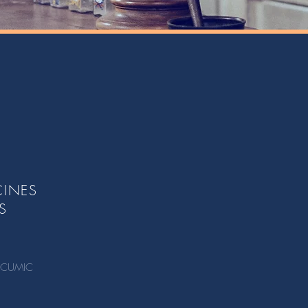
CINES
S
 CUMIC