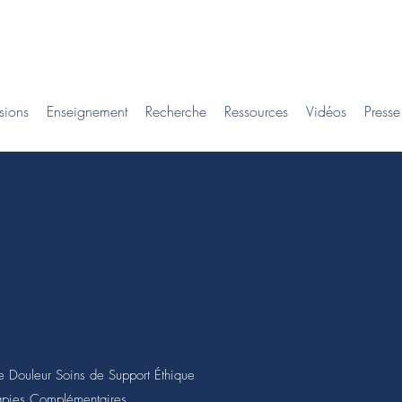
sions
Enseignement
Recherche
Ressources
Vidéos
Presse
 Douleur Soins de Support Éthique
rapies Complémentaires.